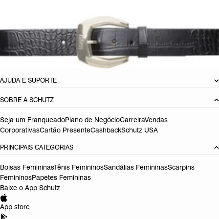
CARACTERÍSTICAS
Material: Couro
Cor: Colorido
Referência:
S4601600050006
DEVOLUÇÃO DO PRODUTO
AJUDA E SUPORTE
SOBRE A SCHUTZ
Seja um Franqueado
Plano de Negócio
Carreira
Vendas
Corporativas
Cartão Presente
Cashback
Schutz USA
PRINCIPAIS CATEGORIAS
Bolsas Femininas
Tênis Femininos
Sandálias Femininas
Scarpins
Femininos
Papetes Femininas
Baixe o App Schutz
App store