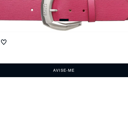
Cinto Bright Couro Rose
Produto indisponível
Receba até
R$ 13,00
de cashback
Cor:
Colorido
AVISE-ME
DESCRIÇÃO
Um dos acessórios-chave deste verão é, sem sombra de dúvidas, o
cinto. Marcante, ele surge em versões bold, que deixamão look
finAlémais sofisticado e elegante. Invista em modelos como este, com
fivela destacada e em uma cartela intensa - esta versão rosa é um
ótimo exemplo. Vai arrasar!