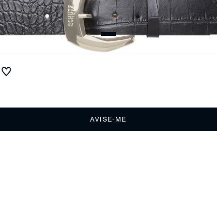
Cinto Croco Couro Preto
Produto indisponível
Receba até
R$ 13,00
de cashback
Cor:
Preto
AVISE-ME
DESCRIÇÃO
Um dos acessórios-chave desta temporada é, sem sombra de
dúvidas, o cinto. Marcante, ele surge em versões bold, que deixamão
look finAlémais sofisticado e elegante. Invista em modelos como este,
com fivela destacada. Nem precisamos dizer que o preto é sempre
ultra versátil e atemporal, né? Acredite, vai arrasar.