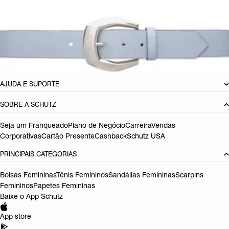
CARACTERÍSTICAS
Material: Couro
Cor: Preto
Referência:
S4601600050001
DEVOLUÇÃO DO PRODUTO
AJUDA E SUPORTE
SOBRE A SCHUTZ
Seja um Franqueado
Plano de Negócio
Carreira
Vendas
Corporativas
Cartão Presente
Cashback
Schutz USA
PRINCIPAIS CATEGORIAS
Bolsas Femininas
Tênis Femininos
Sandálias Femininas
Scarpins
Femininos
Papetes Femininas
Baixe o App Schutz
App store