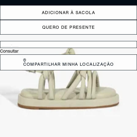
ADICIONAR À SACOLA
QUERO DE PRESENTE
Verificar disponibilidade nas lojas próximas a você
Consultar
COMPARTILHAR MINHA LOCALIZAÇÃO
DESCRIÇÃO
Com cabedal em couro e tiras puff com detalhes de nós, essa papete
traz um toque fresh e moderno ao seu look. A sola flat é sinônimo de
conforto, e o fechamento em fivela no tornozelo garante o ajuste
perfeito. O bico redondo cria aquele toque de praticidade que você
ama, enquanto o design fashionista é um detalhe que não passa
despercebido.
CARACTERÍSTICAS