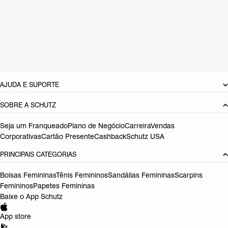
Material: Couro
Cor: Nude
Tamanho do salto:
2.2 cm
Referência:
S2226900020001
DEVOLUÇÃO DO PRODUTO
AJUDA E SUPORTE
SOBRE A SCHUTZ
Seja um Franqueado
Plano de Negócio
Carreira
Vendas
Corporativas
Cartão Presente
Cashback
Schutz USA
PRINCIPAIS CATEGORIAS
Bolsas Femininas
Tênis Femininos
Sandálias Femininas
Scarpins
Femininos
Papetes Femininas
Baixe o App Schutz
App store