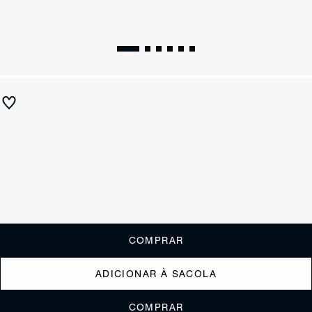
Papete Couro Bege
R$ 790
R$ 315
ou
3x de R$105,00
sem juros
Receba até
R$ 31,50
de cashback
Cor:
Nude
Tamanho:
Guia de tamanho
33
34
35
36
37
38
39
40
COMPRAR
ADICIONAR À SACOLA
COMPRAR