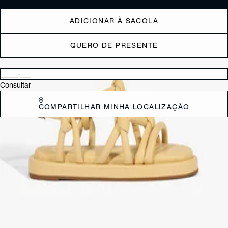
ADICIONAR À SACOLA
QUERO DE PRESENTE
Verificar disponibilidade nas lojas próximas a você
Consultar
COMPARTILHAR MINHA LOCALIZAÇÃO
DESCRIÇÃO
Com cabedal em couro e tiras puff com detalhes de nós, essa papete
traz um toque fresh e moderno ao seu look. A sola flat é sinônimo de
conforto, e o fechamento em fivela no tornozelo garante o ajuste
perfeito. O bico redondo cria aquele toque de praticidade que você
ama, enquanto o design fashionista é um detalhe que não passa
despercebido.
CARACTERÍSTICAS