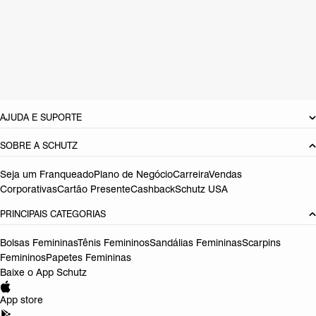
Material: Couro
Cor: Cinza
Tamanho do salto:
2.2 cm
Referência:
S2226900020002
DEVOLUÇÃO DO PRODUTO
AJUDA E SUPORTE
SOBRE A SCHUTZ
Seja um Franqueado
Plano de Negócio
Carreira
Vendas
Corporativas
Cartão Presente
Cashback
Schutz USA
PRINCIPAIS CATEGORIAS
Bolsas Femininas
Tênis Femininos
Sandálias Femininas
Scarpins
Femininos
Papetes Femininas
Baixe o App Schutz
App store