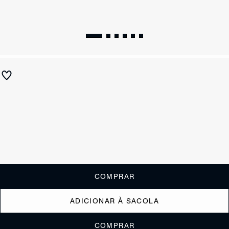
Papete Couro Cinza
R$ 790
R$ 315
ou
3x de R$105,00
sem juros
Receba até
R$ 31,50
de cashback
Cor:
Cinza
Tamanho:
Guia de tamanho
33
34
35
36
37
38
39
40
COMPRAR
ADICIONAR À SACOLA
COMPRAR