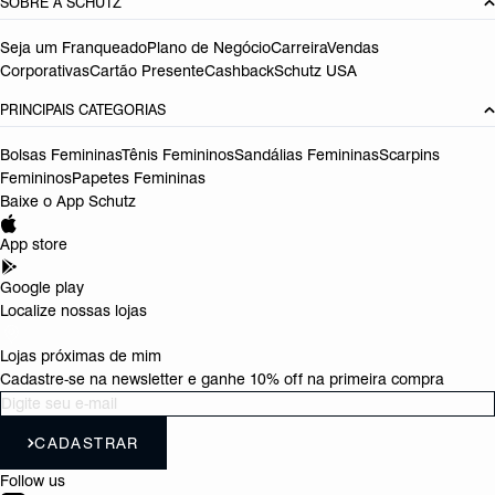
SOBRE A SCHUTZ
Seja um Franqueado
Plano de Negócio
Carreira
Vendas
Corporativas
Cartão Presente
Cashback
Schutz USA
PRINCIPAIS CATEGORIAS
Bolsas Femininas
Tênis Femininos
Sandálias Femininas
Scarpins
Femininos
Papetes Femininas
Baixe o App Schutz
App store
Google play
Localize nossas lojas
Lojas próximas de mim
Cadastre-se na newsletter e ganhe 10% off na primeira compra
CADASTRAR
Follow us