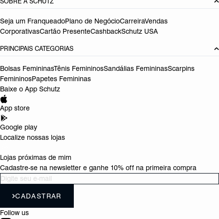
SOBRE A SCHUTZ
Seja um Franqueado
Plano de Negócio
Carreira
Vendas
Corporativas
Cartão Presente
Cashback
Schutz USA
PRINCIPAIS CATEGORIAS
Bolsas Femininas
Tênis Femininos
Sandálias Femininas
Scarpins
Femininos
Papetes Femininas
Baixe o App Schutz
App store
Google play
Localize nossas lojas
Lojas próximas de mim
Cadastre-se na newsletter e ganhe 10% off na primeira compra
CADASTRAR
Follow us