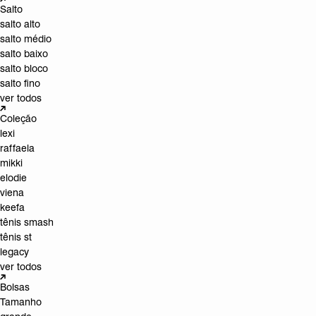
Salto
salto alto
salto médio
salto baixo
salto bloco
salto fino
ver todos
Coleção
lexi
raffaela
mikki
elodie
viena
keefa
tênis smash
tênis st
legacy
ver todos
Bolsas
Tamanho