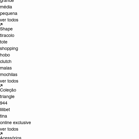
grande
média
pequena
ver todos
Shape
tiracolo
tote
shopping
hobo
clutch
malas
mochilas
ver todos
Coleção
triangle
944
lilibet
tina
online exclusive
ver todos
Acessórios