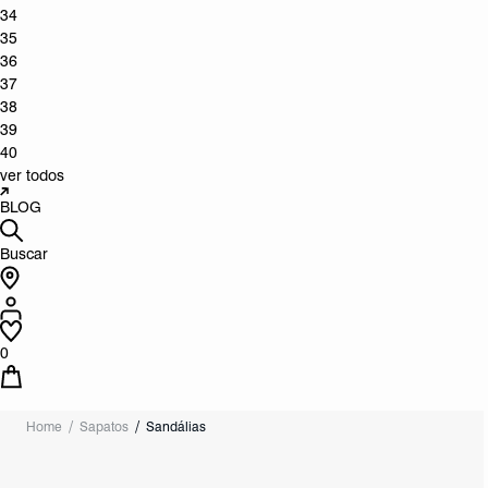
34
35
36
37
38
39
40
ver todos
BLOG
Buscar
0
Home
Sapatos
Sandálias