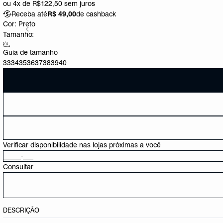
ou
4x de R$122,50
sem juros
Receba até
R$ 49,00
de cashback
Cor:
Preto
Tamanho:
Guia de tamanho
33
34
35
36
37
38
39
40
Verificar disponibilidade nas lojas próximas a você
Consultar
DESCRIÇÃO