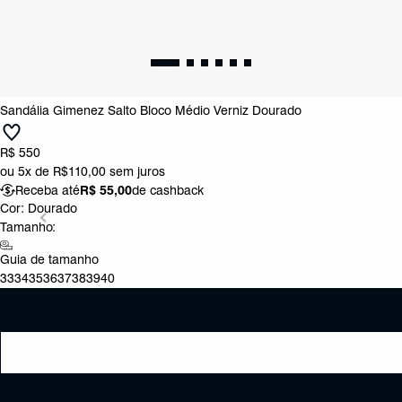
Sandália Gimenez Salto Bloco Médio Verniz Dourado
R$ 550
ou
5x de R$110,00
sem juros
Receba até
R$ 55,00
de cashback
Cor:
Dourado
Tamanho:
Guia de tamanho
33
34
35
36
37
38
39
40