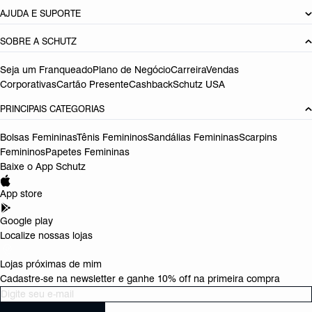
AJUDA E SUPORTE
SOBRE A SCHUTZ
Seja um Franqueado
Plano de Negócio
Carreira
Vendas
Corporativas
Cartão Presente
Cashback
Schutz USA
PRINCIPAIS CATEGORIAS
Bolsas Femininas
Tênis Femininos
Sandálias Femininas
Scarpins
Femininos
Papetes Femininas
Baixe o App Schutz
App store
Google play
Localize nossas lojas
Lojas próximas de mim
Cadastre-se na newsletter e ganhe 10% off na primeira compra