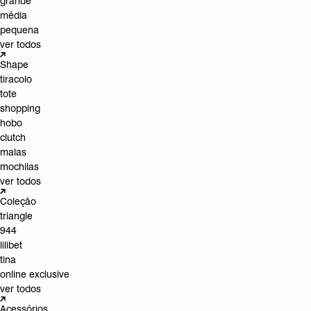
grande
média
pequena
ver todos
Shape
tiracolo
tote
shopping
hobo
clutch
malas
mochilas
ver todos
Coleção
triangle
944
lilibet
tina
online exclusive
ver todos
Acessórios