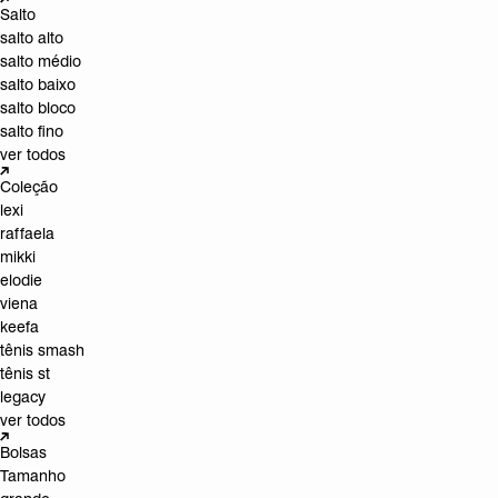
Salto
salto alto
salto médio
salto baixo
salto bloco
salto fino
ver todos
Coleção
lexi
raffaela
mikki
elodie
viena
keefa
tênis smash
tênis st
legacy
ver todos
Bolsas
Tamanho