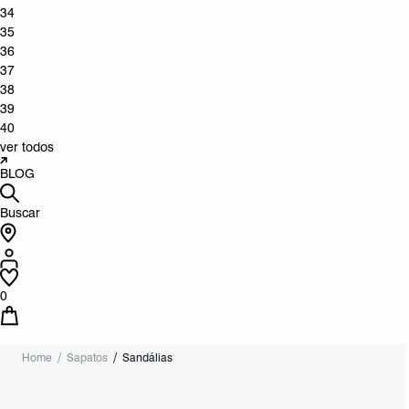
34
35
36
37
38
39
40
ver todos
BLOG
Buscar
0
Home
Sapatos
Sandálias