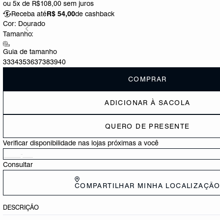
ou
5x de R$108,00
sem juros
Receba até
R$ 54,00
de cashback
Cor:
Dourado
Tamanho:
Guia de tamanho
33
34
35
36
37
38
39
40
COMPRAR
ADICIONAR À SACOLA
QUERO DE PRESENTE
Verificar disponibilidade nas lojas próximas a você
Consultar
COMPARTILHAR MINHA LOCALIZAÇÃ
DESCRIÇÃO