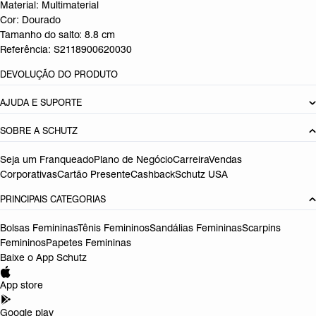
Material: Multimaterial
Cor: Dourado
Tamanho do salto:
8.8 cm
Referência:
S2118900620030
DEVOLUÇÃO DO PRODUTO
AJUDA E SUPORTE
SOBRE A SCHUTZ
Seja um Franqueado
Plano de Negócio
Carreira
Vendas
Corporativas
Cartão Presente
Cashback
Schutz USA
PRINCIPAIS CATEGORIAS
Bolsas Femininas
Tênis Femininos
Sandálias Femininas
Scarpins
Femininos
Papetes Femininas
Baixe o App Schutz
App store
Google play