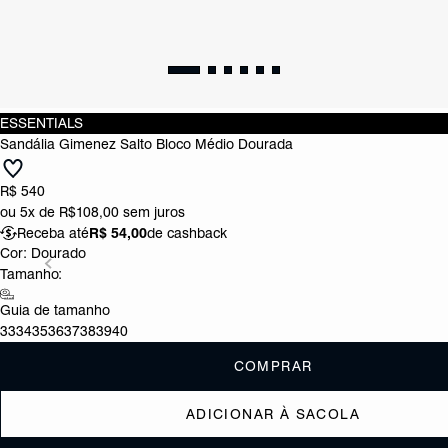
ESSENTIALS
Sandália Gimenez Salto Bloco Médio Dourada
R$ 540
ou
5x de R$108,00
sem juros
Receba até
R$ 54,00
de cashback
Cor:
Dourado
Tamanho:
Guia de tamanho
33
34
35
36
37
38
39
40
COMPRAR
ADICIONAR À SACOLA