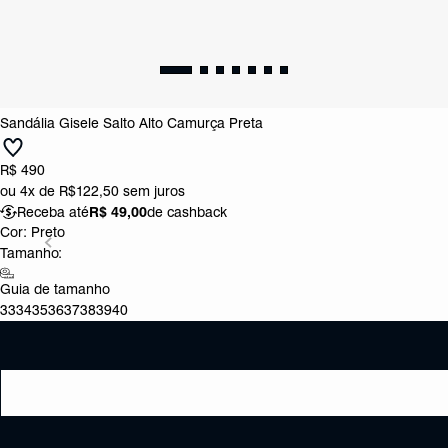
Sandália Gisele Salto Alto Camurça Preta
R$ 490
ou
4x de R$122,50
sem juros
Receba até
R$ 49,00
de cashback
Cor:
Preto
Tamanho:
Guia de tamanho
33
34
35
36
37
38
39
40