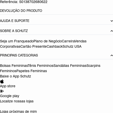
Referência:
S0138702680622
DEVOLUÇÃO DO PRODUTO
AJUDA E SUPORTE
SOBRE A SCHUTZ
Seja um Franqueado
Plano de Negócio
Carreira
Vendas
Corporativas
Cartão Presente
Cashback
Schutz USA
PRINCIPAIS CATEGORIAS
Bolsas Femininas
Tênis Femininos
Sandálias Femininas
Scarpins
Femininos
Papetes Femininas
Baixe o App Schutz
App store
Google play
Localize nossas lojas
Lojas próximas de mim