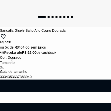
Sandália Gisele Salto Alto Couro Dourada
R$ 520
ou
5x de R$104,00
sem juros
Receba até
R$ 52,00
de cashback
Cor:
Dourado
Tamanho:
Guia de tamanho
33
34
35
36
37
38
39
40