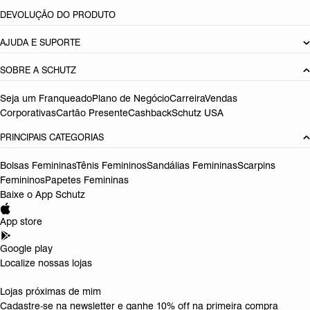
DEVOLUÇÃO DO PRODUTO
AJUDA E SUPORTE
SOBRE A SCHUTZ
Seja um Franqueado
Plano de Negócio
Carreira
Vendas
Corporativas
Cartão Presente
Cashback
Schutz USA
PRINCIPAIS CATEGORIAS
Bolsas Femininas
Tênis Femininos
Sandálias Femininas
Scarpins
Femininos
Papetes Femininas
Baixe o App Schutz
App store
Google play
Localize nossas lojas
Lojas próximas de mim
Cadastre-se na newsletter e ganhe 10% off na primeira compra