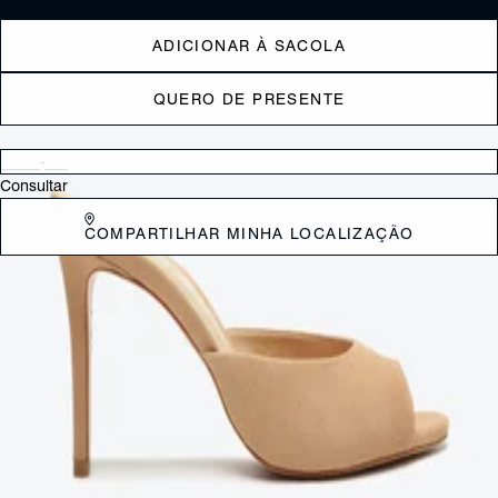
ADICIONAR À SACOLA
QUERO DE PRESENTE
Verificar disponibilidade nas lojas próximas a você
Consultar
COMPARTILHAR MINHA LOCALIZAÇÃO
DESCRIÇÃO
Elegante por definição, a sandália mule com salto surge ainda mais
irresistível nessa versão com design minimalista + o charme da cava
arredondada e o toque trendy da cor vibrante. O efeito nos pés é de
leveza e sofisticação - se você está em busca de modelos de mule,
pode ter certeza de que esse será a escolha perfeita para
acompanhar da produção casual com jeans reto cropped ao look cool
com alfaiataria ou mesmo aquele mini vestido. Aposte!