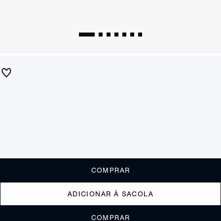
Sandália Mule Liz Camurça Vermelha
R$ 590
R$ 235
ou
2x de R$117,50
sem juros
Receba até
R$ 23,50
de cashback
Cor:
Vermelho
Tamanho:
Guia de tamanho
33
34
35
36
37
38
39
40
COMPRAR
ADICIONAR À SACOLA
COMPRAR