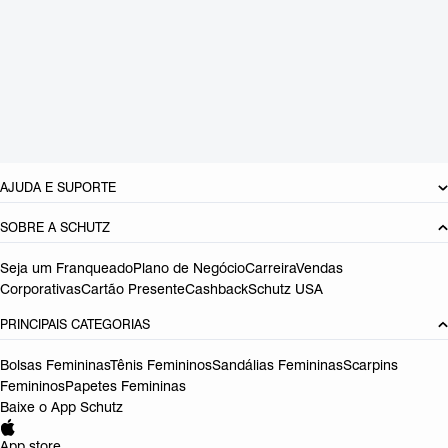
CARACTERÍSTICAS
Material: Camurça
Cor: Vermelho
Tamanho do salto:
7.7 cm
Referência:
S0206601250011
DEVOLUÇÃO DO PRODUTO
AJUDA E SUPORTE
SOBRE A SCHUTZ
Seja um Franqueado
Plano de Negócio
Carreira
Vendas
Corporativas
Cartão Presente
Cashback
Schutz USA
PRINCIPAIS CATEGORIAS
Bolsas Femininas
Tênis Femininos
Sandálias Femininas
Scarpins
Femininos
Papetes Femininas
Baixe o App Schutz
App store