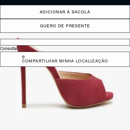
ADICIONAR À SACOLA
QUERO DE PRESENTE
Verificar disponibilidade nas lojas próximas a você
Consultar
COMPARTILHAR MINHA LOCALIZAÇÃO
DESCRIÇÃO
Elegante por definição, a sandália mule com salto surge ainda mais
irresistível nessa versão com design minimalista + o charme da cava
arredondada e o toque trendy da cor vibrante. O efeito nos pés é de
leveza e sofisticação - se você está em busca de modelos de mule,
pode ter certeza de que esse será a escolha perfeita para
acompanhar da produção casual com jeans reto cropped ao look cool
com alfaiataria ou mesmo aquele mini vestido. Aposte!