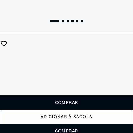
Sandália Mule Salto Médio Camurça Bege
R$ 590
R$ 295
ou
2x de R$147,50
sem juros
Receba até
R$ 29,50
de cashback
Cor:
Marrom
Tamanho:
Guia de tamanho
33
34
35
36
37
38
39
40
COMPRAR
ADICIONAR À SACOLA
COMPRAR