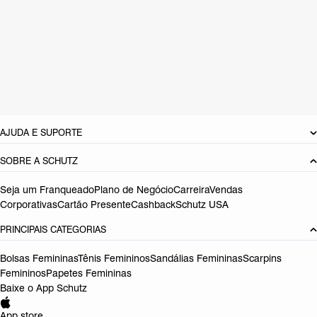
CARACTERÍSTICAS
Material: Camurça
Cor: Marrom
Tamanho do salto:
7.7 cm
Referência:
S0206601250010
DEVOLUÇÃO DO PRODUTO
AJUDA E SUPORTE
SOBRE A SCHUTZ
Seja um Franqueado
Plano de Negócio
Carreira
Vendas
Corporativas
Cartão Presente
Cashback
Schutz USA
PRINCIPAIS CATEGORIAS
Bolsas Femininas
Tênis Femininos
Sandálias Femininas
Scarpins
Femininos
Papetes Femininas
Baixe o App Schutz
App store