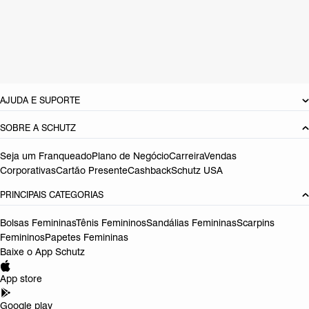
Material: Couro
Cor: Azul
Tamanho do salto:
9.3 cm
Referência:
S2252500010004
DEVOLUÇÃO DO PRODUTO
AJUDA E SUPORTE
SOBRE A SCHUTZ
Seja um Franqueado
Plano de Negócio
Carreira
Vendas
Corporativas
Cartão Presente
Cashback
Schutz USA
PRINCIPAIS CATEGORIAS
Bolsas Femininas
Tênis Femininos
Sandálias Femininas
Scarpins
Femininos
Papetes Femininas
Baixe o App Schutz
App store
Google play