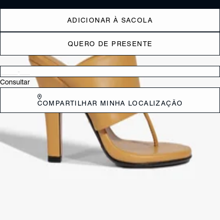
ADICIONAR À SACOLA
QUERO DE PRESENTE
Verificar disponibilidade nas lojas próximas a você
Consultar
COMPARTILHAR MINHA LOCALIZAÇÃO
DESCRIÇÃO
Confortável e sofisticada, esta sandália mule azul-clara em couro se
destaca por seu design elegante e descomplicado! Com destaque
para a tira larga em couro que garante firmeza e estilo, ela conta com
salto alto na mesma cor do cabedal, adicionando elegância e um
toque moderno ao visual. Aposte!
CARACTERÍSTICAS