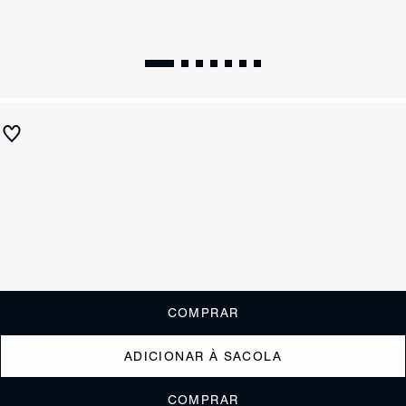
Sandália Mule Martha Couro Azul Clara
R$ 590
R$ 295
ou
2x de R$147,50
sem juros
Receba até
R$ 29,50
de cashback
Cor:
Azul
Tamanho:
Guia de tamanho
33
34
35
36
37
38
39
40
COMPRAR
ADICIONAR À SACOLA
COMPRAR