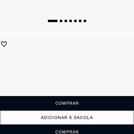
Sandália Mule Martha Couro Preta
R$ 590
R$ 295
ou
2x de R$147,50
sem juros
Receba até
R$ 29,50
de cashback
Cor:
Preto
Tamanho:
Guia de tamanho
33
34
35
36
37
38
39
40
COMPRAR
ADICIONAR À SACOLA
COMPRAR