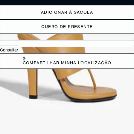
ADICIONAR À SACOLA
QUERO DE PRESENTE
Verificar disponibilidade nas lojas próximas a você
Consultar
COMPARTILHAR MINHA LOCALIZAÇÃO
DESCRIÇÃO
Confortável e sofisticada, esta sandália mule preta em couro se
destaca por seu design elegante e descomplicado! Com destaque
para a tira larga em couro que garante firmeza e estilo, ela conta com
salto alto na mesma cor do cabedal, adicionando elegância e um
toque moderno ao visual. Aposte!
CARACTERÍSTICAS