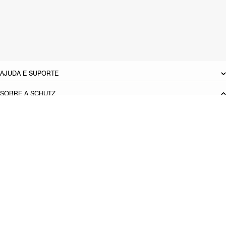
Material: Couro
Cor: Preto
Tamanho do salto:
9.3 cm
Referência:
S2252500010001
DEVOLUÇÃO DO PRODUTO
AJUDA E SUPORTE
SOBRE A SCHUTZ
Seja um Franqueado
Plano de Negócio
Carreira
Vendas
Corporativas
Cartão Presente
Cashback
Schutz USA
Produto adicionado!
PRINCIPAIS CATEGORIAS
Bolsas Femininas
Tênis Femininos
Sandálias Femininas
Scarpins
Femininos
Papetes Femininas
Baixe o App Schutz
App store
Google play