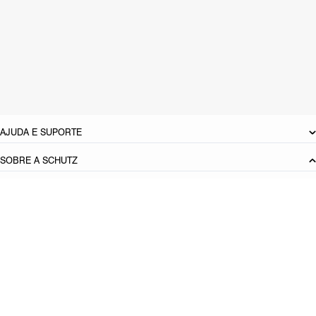
CARACTERÍSTICAS
Material: Couro
Cor: Preto
Tamanho do salto:
9.1 cm
Referência:
S2093200130001
DEVOLUÇÃO DO PRODUTO
AJUDA E SUPORTE
SOBRE A SCHUTZ
Seja um Franqueado
Plano de Negócio
Carreira
Vendas
Corporativas
Cartão Presente
Cashback
Schutz USA
PRINCIPAIS CATEGORIAS
Produto adicionado!
Bolsas Femininas
Tênis Femininos
Sandálias Femininas
Scarpins
Femininos
Papetes Femininas
Baixe o App Schutz
App store