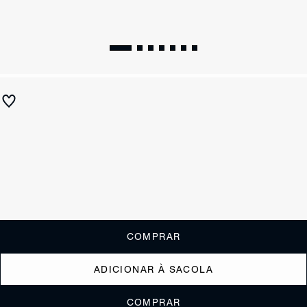
Sandália Mule Salto Fino Posseni Croco Preta
R$ 620
R$ 310
ou
3x de R$103,33
sem juros
Receba até
R$ 31,00
de cashback
Cor:
Preto
Tamanho:
Guia de tamanho
33
34
35
36
37
38
39
40
COMPRAR
ADICIONAR À SACOLA
COMPRAR