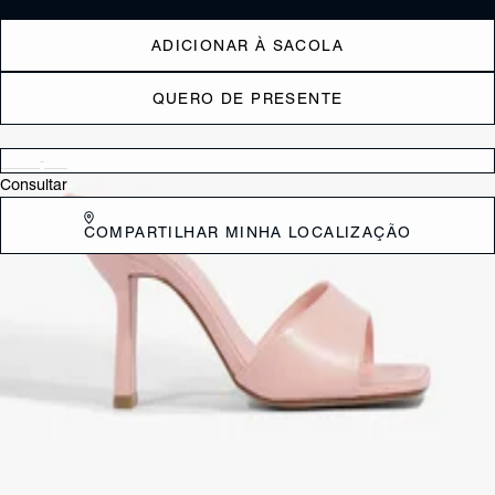
ADICIONAR À SACOLA
QUERO DE PRESENTE
Verificar disponibilidade nas lojas próximas a você
Consultar
COMPARTILHAR MINHA LOCALIZAÇÃO
DESCRIÇÃO
Elegante por definição, a Sandália mule com salto fino Posseni surge
ainda mais irresistível em couro croco na cor preta. Este modelo exala
sofisticação apresentando um design refinado que valoriza cada
detalhe. O salto fino adiciona um toque de feminilidade e estilo,
tornando esta sandália perfeita para ocasiões especiais ou para
elevar seu look diário. *Este modelo possui calce pequeno. Indicamos
a compra de um número maior do que o habitual.