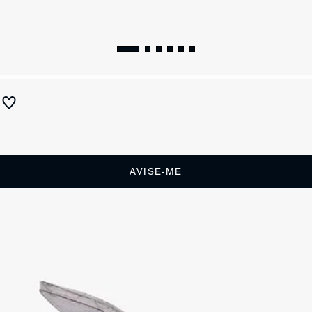
Tamanco Mule Posseni Couro Rosa
Produto indisponível
Receba até
R$ 24,50
de cashback
Cor:
Rosa
AVISE-ME
DESCRIÇÃO
A peça-chave que faltava no seu closet de trendsetter. A Sandália
Posseni entrega a estética clean girl com um toque de ousadia que a
gente ama. No estilo mule — o favorito das fashionistas internacionais
— ela une a delicadeza do rosa pastel ao impacto do bico quadrado,
garantindo aquele visual digno.Oferece o encaixe perfeito e um mood
minimalista ultra-sofisticado. O salto fino estruturado traz a altura ideal