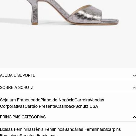
para elevar o look, literalmente. *Este modelo possui calce pequeno.
Indicamos a compra de um número maior do que o habitual.
CARACTERÍSTICAS
Material: Couro
Cor: Rosa
Tamanho do salto:
9.1 cm
Referência:
S2093200130003
DEVOLUÇÃO DO PRODUTO
AJUDA E SUPORTE
SOBRE A SCHUTZ
Seja um Franqueado
Plano de Negócio
Carreira
Vendas
Corporativas
Cartão Presente
Cashback
Schutz USA
PRINCIPAIS CATEGORIAS
Bolsas Femininas
Tênis Femininos
Sandálias Femininas
Scarpins
Femininos
Papetes Femininas