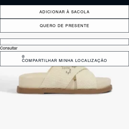
ADICIONAR À SACOLA
QUERO DE PRESENTE
Verificar disponibilidade nas lojas próximas a você
Consultar
COMPARTILHAR MINHA LOCALIZAÇÃO
DESCRIÇÃO
Conforto e um toque de glamour para os seus dias de sol com este
slide plataforma da Schutz. Confeccionado em material Marrom, o
modelo apresenta duas tiras largas que se cruzam sobre o peito do
pé.
CARACTERÍSTICAS
Cor: Marrom