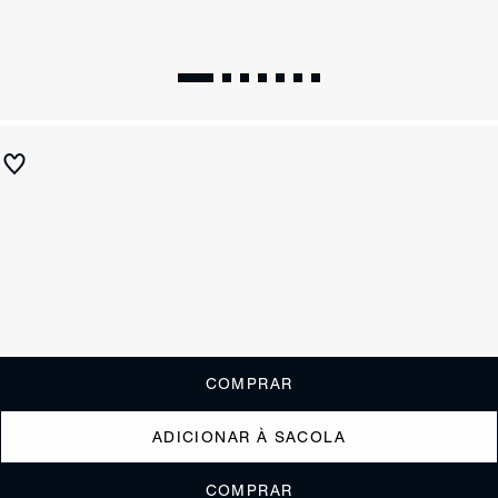
Sandália Papete X Schutz Logo Bege
R$ 450
ou
4x de R$112,50
sem juros
Receba até
R$ 45,00
de cashback
Cor:
Marrom
Tamanho:
Guia de tamanho
33
34
35
36
37
38
39
40
COMPRAR
ADICIONAR À SACOLA
COMPRAR