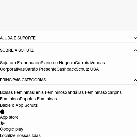
Tamanho do salto:
3 cm
Pitch do salto:
2,3
cm
Referência:
S2156404450005
DEVOLUÇÃO DO PRODUTO
AJUDA E SUPORTE
SOBRE A SCHUTZ
Seja um Franqueado
Plano de Negócio
Carreira
Vendas
Corporativas
Cartão Presente
Cashback
Schutz USA
PRINCIPAIS CATEGORIAS
Bolsas Femininas
Tênis Femininos
Sandálias Femininas
Scarpins
Femininos
Papetes Femininas
Baixe o App Schutz
App store
Google play
Localize nossas lojas