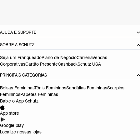
Pitch do salto:
2,3
cm
Referência:
S2156404450004
DEVOLUÇÃO DO PRODUTO
AJUDA E SUPORTE
SOBRE A SCHUTZ
Seja um Franqueado
Plano de Negócio
Carreira
Vendas
Corporativas
Cartão Presente
Cashback
Schutz USA
PRINCIPAIS CATEGORIAS
Bolsas Femininas
Tênis Femininos
Sandálias Femininas
Scarpins
Femininos
Papetes Femininas
Baixe o App Schutz
App store
Google play
Localize nossas lojas