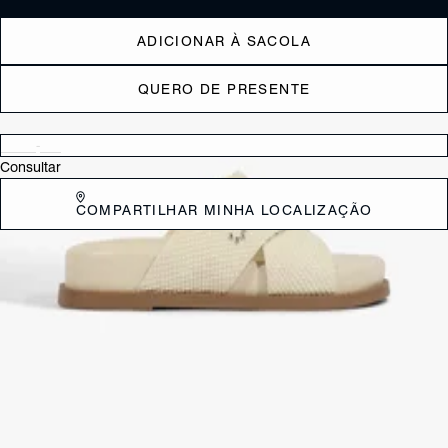
ADICIONAR À SACOLA
QUERO DE PRESENTE
Verificar disponibilidade nas lojas próximas a você
Consultar
COMPARTILHAR MINHA LOCALIZAÇÃO
DESCRIÇÃO
Conforto e um toque de glamour para os seus dias de sol com este
slide da Schutz. Confeccionado em material preto, o modelo
apresenta duas tiras largas que se cruzam sobre o peito do pé.
CARACTERÍSTICAS
Cor: Preto
Tamanho do salto:
3 cm