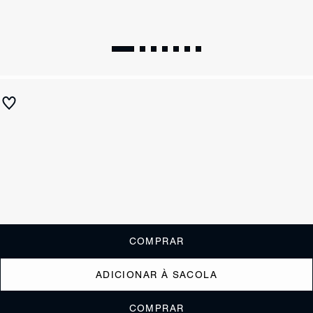
Sandália Papete X Schutz Logo Preta
R$ 450
ou
4x de R$112,50
sem juros
Receba até
R$ 45,00
de cashback
Cor:
Preto
Tamanho:
Guia de tamanho
33
34
35
36
37
38
39
40
COMPRAR
ADICIONAR À SACOLA
COMPRAR