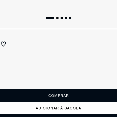
SUMMER 27
Sandália Rasteira Fivela Couro Dourada
R$ 390
ou
3x de R$130,00
sem juros
Receba até
R$ 39,00
de cashback
Cor:
Dourado
Tamanho:
Guia de tamanho
33
34
35
36
37
38
39
40
COMPRAR
ADICIONAR À SACOLA