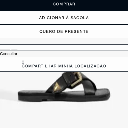
COMPRAR
ADICIONAR À SACOLA
QUERO DE PRESENTE
Verificar disponibilidade nas lojas próximas a você
Consultar
COMPARTILHAR MINHA LOCALIZAÇÃO
DESCRIÇÃO
A confortável sandália com fivela feminina surge em uma aposta mais
sofisticada nessa versão em couro. Com tiras grossas em X, detalhe
de ponteira metalizada e a praticidade do calce tipo slide, essa
sandália dourada rasteira tipo papete é daquelas que combinam
elegância e tendência!
CARACTERÍSTICAS