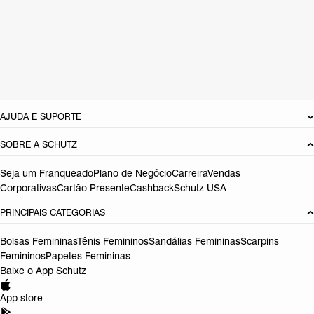
Material: Couro
Cor: Dourado
Tamanho do salto:
2.5 cm
Referência:
S2088901350004
DEVOLUÇÃO DO PRODUTO
AJUDA E SUPORTE
SOBRE A SCHUTZ
Seja um Franqueado
Plano de Negócio
Carreira
Vendas
Corporativas
Cartão Presente
Cashback
Schutz USA
PRINCIPAIS CATEGORIAS
Bolsas Femininas
Tênis Femininos
Sandálias Femininas
Scarpins
Femininos
Papetes Femininas
Baixe o App Schutz
App store