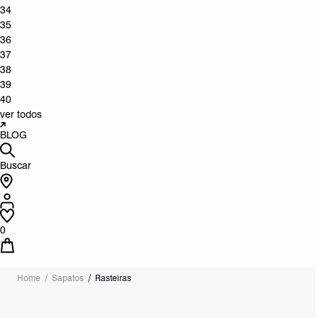
34
35
36
37
38
39
40
ver todos
BLOG
Buscar
0
Home
Sapatos
Rasteiras