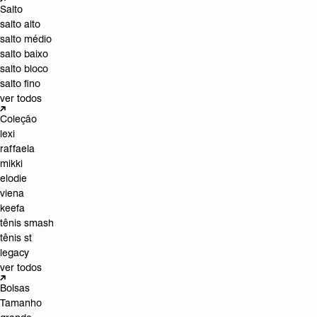
Salto
salto alto
salto médio
salto baixo
salto bloco
salto fino
ver todos
Coleção
lexi
raffaela
mikki
elodie
viena
keefa
tênis smash
tênis st
legacy
ver todos
Bolsas
Tamanho