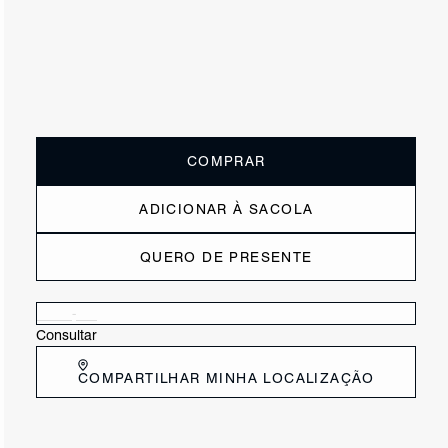
ou
3x de R$130,00
sem juros
Receba até
R$ 39,00
de cashback
Cor:
Marrom
Tamanho:
Guia de tamanho
33
34
35
36
37
38
39
40
COMPRAR
ADICIONAR À SACOLA
QUERO DE PRESENTE
Verificar disponibilidade nas lojas próximas a você
Consultar
COMPARTILHAR MINHA LOCALIZAÇÃO
DESCRIÇÃO