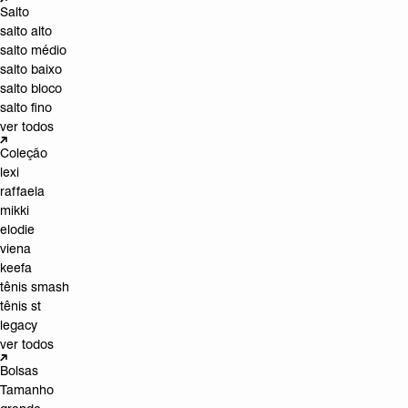
Salto
salto alto
salto médio
salto baixo
salto bloco
salto fino
ver todos
Coleção
lexi
raffaela
mikki
elodie
viena
keefa
tênis smash
tênis st
legacy
ver todos
Bolsas
Tamanho