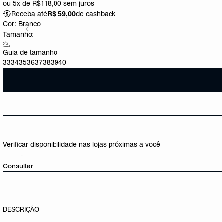
ou
5x de R$118,00
sem juros
Receba até
R$ 59,00
de cashback
Cor:
Branco
Tamanho:
Guia de tamanho
33
34
35
36
37
38
39
40
Verificar disponibilidade nas lojas próximas a você
Consultar
DESCRIÇÃO