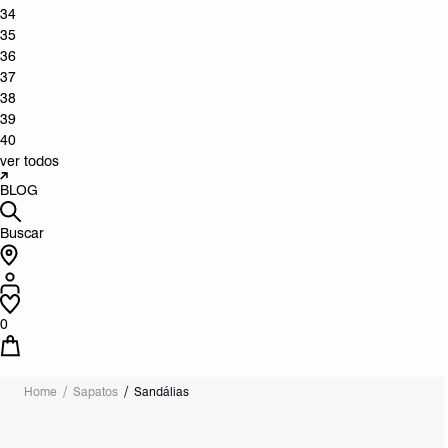
34
35
36
37
38
39
40
ver todos
BLOG
Buscar
0
Home
Sapatos
Sandálias