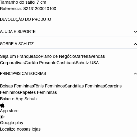
Tamanho do salto:
7 cm
Referência:
S2131200010100
DEVOLUÇÃO DO PRODUTO
AJUDA E SUPORTE
SOBRE A SCHUTZ
Seja um Franqueado
Plano de Negócio
Carreira
Vendas
Corporativas
Cartão Presente
Cashback
Schutz USA
PRINCIPAIS CATEGORIAS
Bolsas Femininas
Tênis Femininos
Sandálias Femininas
Scarpins
Femininos
Papetes Femininas
Baixe o App Schutz
App store
Google play
Localize nossas lojas