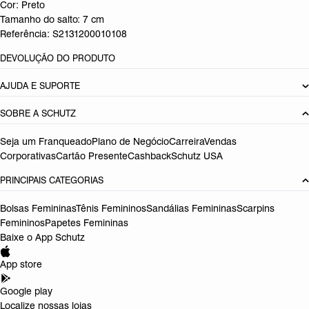
Cor: Preto
Tamanho do salto:
7 cm
Referência:
S2131200010108
DEVOLUÇÃO DO PRODUTO
AJUDA E SUPORTE
SOBRE A SCHUTZ
Seja um Franqueado
Plano de Negócio
Carreira
Vendas
Corporativas
Cartão Presente
Cashback
Schutz USA
PRINCIPAIS CATEGORIAS
Bolsas Femininas
Tênis Femininos
Sandálias Femininas
Scarpins
Femininos
Papetes Femininas
Baixe o App Schutz
App store
Google play
Localize nossas lojas