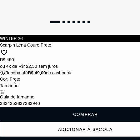
WINTER 26
Scarpin Lena Couro Preto
R$ 490
ou
4x de R$122,50
sem juros
Receba até
R$ 49,00
de cashback
Cor:
Preto
Tamanho:
Guia de tamanho
33
34
35
36
37
38
39
40
COMPRAR
ADICIONAR À SACOLA