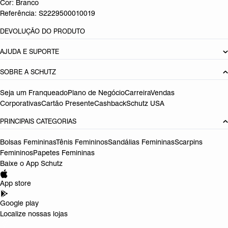
Cor: Branco
Referência:
S2229500010019
DEVOLUÇÃO DO PRODUTO
AJUDA E SUPORTE
SOBRE A SCHUTZ
Seja um Franqueado
Plano de Negócio
Carreira
Vendas
Corporativas
Cartão Presente
Cashback
Schutz USA
PRINCIPAIS CATEGORIAS
Bolsas Femininas
Tênis Femininos
Sandálias Femininas
Scarpins
Femininos
Papetes Femininas
Baixe o App Schutz
App store
Google play
Localize nossas lojas