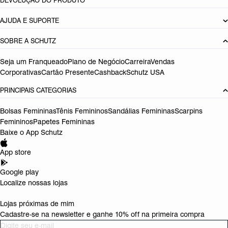
DEVOLUÇÃO DO PRODUTO
AJUDA E SUPORTE
SOBRE A SCHUTZ
Seja um Franqueado
Plano de Negócio
Carreira
Vendas
Corporativas
Cartão Presente
Cashback
Schutz USA
PRINCIPAIS CATEGORIAS
Bolsas Femininas
Tênis Femininos
Sandálias Femininas
Scarpins
Femininos
Papetes Femininas
Baixe o App Schutz
App store
Google play
Localize nossas lojas
Lojas próximas de mim
Cadastre-se na newsletter e ganhe 10% off na primeira compra