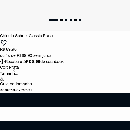
Chinelo Schutz Classic Prata
R$ 89,90
ou
1x de R$89,90
sem juros
Receba até
R$ 8,99
de cashback
Cor:
Prata
Tamanho:
Guia de tamanho
33/4
35/6
37/8
39/0