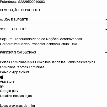
Referência:
S2229500010003
DEVOLUÇÃO DO PRODUTO
AJUDA E SUPORTE
SOBRE A SCHUTZ
Seja um Franqueado
Plano de Negócio
Carreira
Vendas
Corporativas
Cartão Presente
Cashback
Schutz USA
PRINCIPAIS CATEGORIAS
Bolsas Femininas
Tênis Femininos
Sandálias Femininas
Scarpins
Femininos
Papetes Femininas
Baixe o App Schutz
App store
Google play
Localize nossas lojas
Lojas próximas de mim